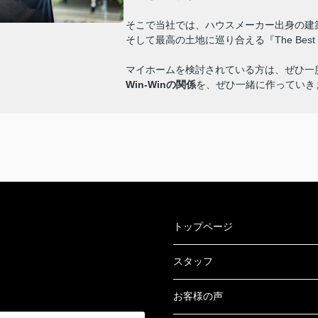
そこで当社では、ハウスメーカー出身の建
そして最高の土地に巡り合える『The Best 
マイホームを検討されている方は、ぜひ一
Win-Winの関係
を、ぜひ一緒に作っていき
01/C0074/
トップページ
スタッフ
お客様の声