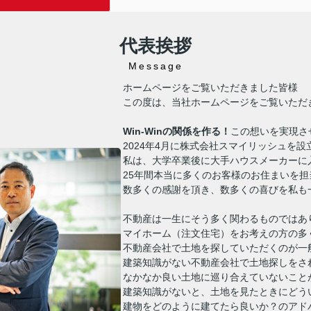
企業価値調査機構
usiness
従業員数～
500
名企業群総称
)
部門」を受賞しました。
代表挨拶
Message
/2024/smilish
ホームページをご覧いただきました皆様
m/
この度は、当社ホームページをご覧いただ
ました！
Win-Winの関係を作る！
この想いを実現さ
2024年4月に株式会社スマイリッシュを設
私は、大学卒業後に大手ハウスメーカーに
25年間本当に多くのお客様のお住まいを
数多くの感謝を頂き、数多くの喜びを私も
不動産は一生にそう多く関わるものではあ
マイホーム（注文住宅）をお考えの方の多
不動産会社で土地を探していただくのが一
建築知識がない不動産会社で土地探しをさ
なかなか良い土地に巡り合えていないこと
建築知識がないと、土地を見たときにどう
建物をどのように建てたら良いか？のアド