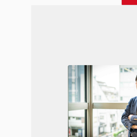
市場調査・分析を行う一般社団法人
より
SMB
領域
(※Small to Medium B
にて「
SMB Growth
企業賞 不動産
紹介ページ：
//smbgrowthcompany.com
特設サイト：
//smbgrowthcompany.co
2025.01.04
Challenge+にて矢部美穂さんと対談し