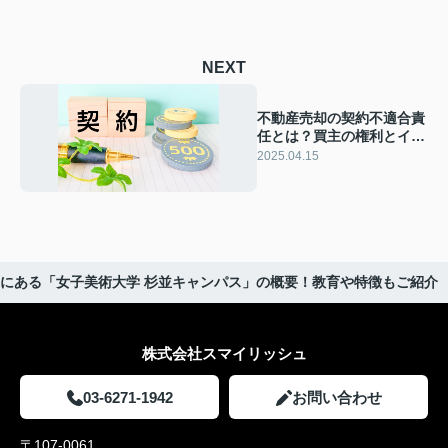
NEXT
不動産売却の契約不適合責
任とは？買主の権利とイン
スペクションを解説
2025.04.15
にある「女子美術大学 杉並キャンパス」の概要！教育や特徴もご紹介
株式会社スマイリッシュ
03-6271-1942
お問い合わせ
〒107-0061