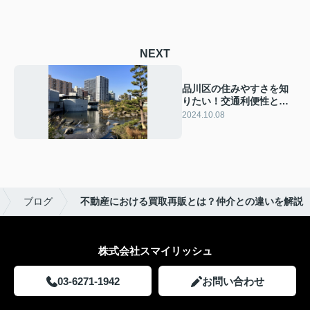
NEXT
品川区の住みやすさを知
りたい！交通利便性と自
然環境につてご紹介
2024.10.08
ブログ
不動産における買取再販とは？仲介との違いを解説
株式会社スマイリッシュ
03-6271-1942
お問い合わせ