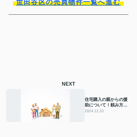
世田谷区の売買物件一覧へ進む
NEXT
住宅購入の親からの援
助について！頼み方や
注意点もご紹介
2024.12.10