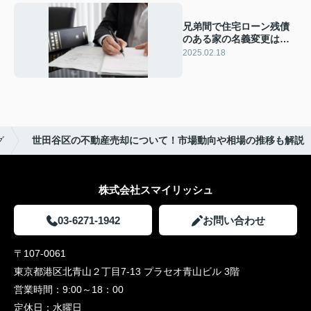
兄弟間で住宅ローン残債
のある家の名義変更はで
きる？対処法も解説
2025.02.18
グ
世田谷区の不動産売却について！市場動向や相場の推移も解説
株式会社スマイリッシュ
03-6271-1942
お問い合わせ
〒107-0061
東京都港区北青山２丁目7-13 プラセオ青山ビル 3階
営業時間：
9:00～18：00
定休日：
水曜日