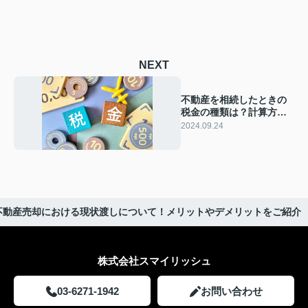
NEXT
不動産を相続したときの
税金の種類は？計算方法
や控除について解説
2024.09.24
不動産売却における現状渡しについて！メリットやデメリットをご紹介
株式会社スマイリッシュ
03-6271-1942
お問い合わせ